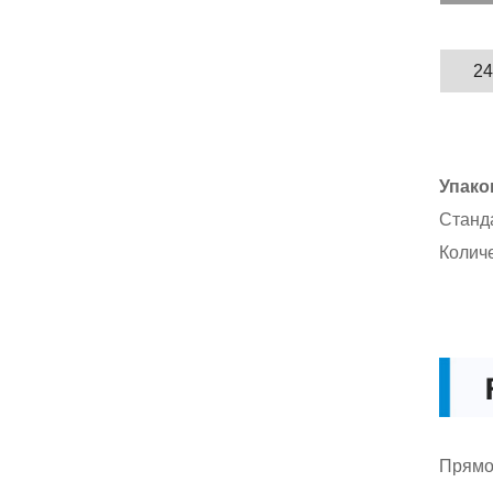
Упако
Станда
Количе
Прямой
сосуда