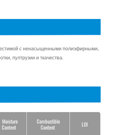
совместимой с ненасыщенными полиэфирными,
ки, пултрузии и ткачества.
Moisture
Combustible
LOI
Content
Content
≤ 0.10 %
1.3±0.2 %
0.6±0.10 %
≤ 0.10 %
1.3±0.2 %
0.6±0.10 %
≤ 0.10 %
1.3±0.2 %
0.6±0.10 %