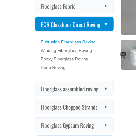
Fiberglass Chopped Strands
and
Fiberglass Gypsum Roving
designed
Thermoplastics Roving
for
filament
Fiberglass Yarn
winding,
AR Glassfiber
pultrusion
High Sillca Fiberglass
and
Fiberglass product
weaving
applications