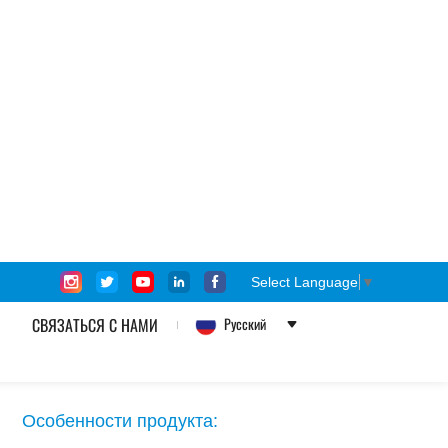
Дом
Продукты
ECR Glassfiber Direct Roving
Pultrusion Fiberglass Roving
ECR Стекловолоконный
ровинг
Особенности продукта:
◎ Хорошая производительность
процесса и низкий уровень нечеткости.
◎ Совместимость с несколькими
смолами.