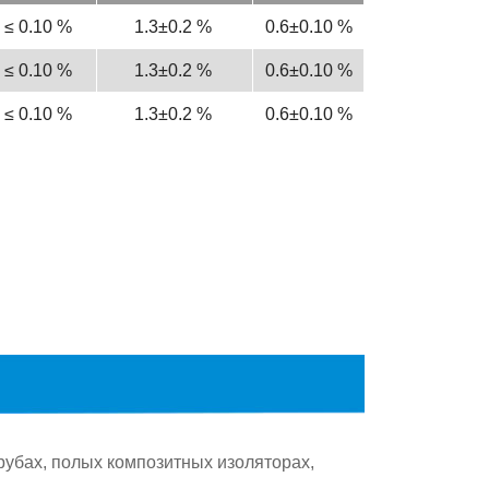
0
рубах, полых композитных изоляторах,
ах для хранения химикатов.