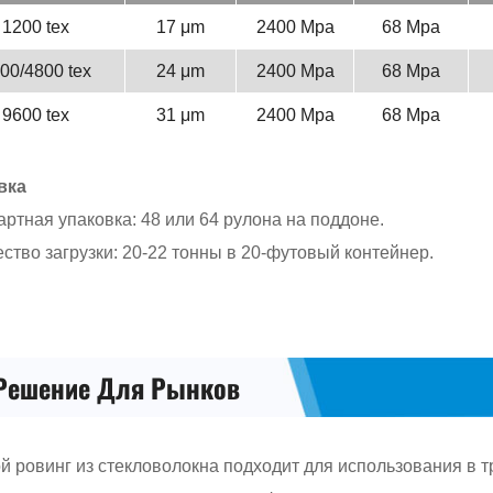
вка
ртная упаковка: 48 или 64 рулона на поддоне.
ство загрузки: 20-22 тонны в 20-футовый контейнер.
Решение Для Рынков
 ровинг из стекловолокна подходит для использования в т
х под давлением, решетках, профилях, лодках и резервуар