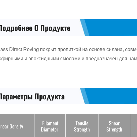
glass Direct Roving покрыт пропиткой на основе силана, 
эфирными и эпоксидными смолами и предназначен для намот
Параметры Продукта
Filament
Tensile
Shear
inear Density
Diameter
Strength
Strength
1200 tex
17 μm
2400 Mpa
68 Mpa
00/4800 tex
24 μm
2400 Mpa
68 Mpa
9600 tex
31 μm
2400 Mpa
68 Mpa