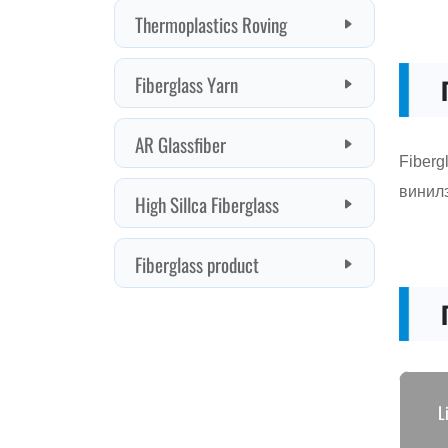
Fiber
винил
L
24