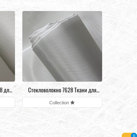
8 для
Стекловолокно 7628 Ткани для
электроники
Collection
0