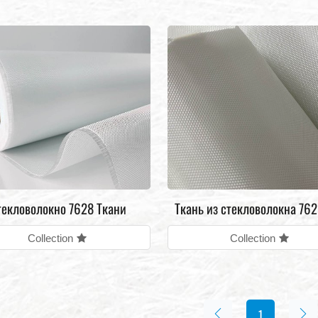
текловолокно 7628 Ткани
Ткань из стекловолокна 762
Collection
печатных плат
Collection
1