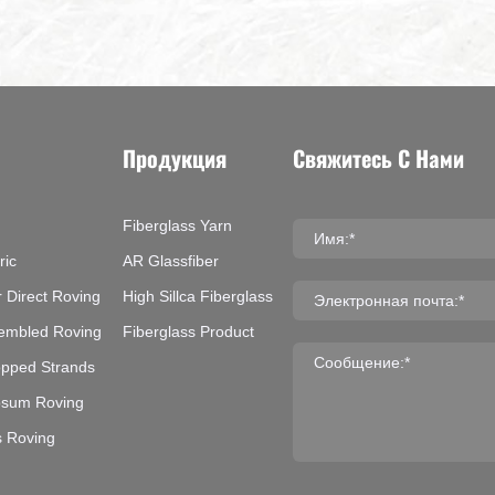
Продукция
Свяжитесь С Нами
Fiberglass Yarn
Имя:*
ric
AR Glassfiber
 Direct Roving
High Sillca Fiberglass
Электронная почта:*
sembled Roving
Fiberglass Product
Сообщение:*
opped Strands
psum Roving
s Roving