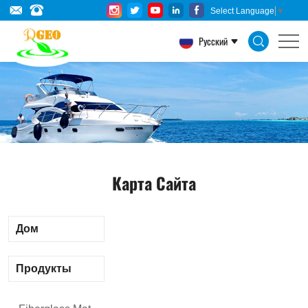
SDGEO
Select Language
▼
MATERIAL
Русский
CO.,LTD.
Карта Сайта
Дом
Продукты