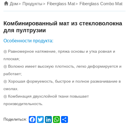
by
Дом
Продукты
Fiberglass Mat
Fiberglass Combo Mat
polyester
yarn.
Комбинированный мат из стекловолокна
для пултрузии
Особенности продукта:
◎ Равномерное натяжение, пряжа основы и утка ровная и
плоская;
◎ Волокно имеет высокую плотность, легко деформируется и
работает;
◎ Хорошая формуемость, быстрое и полное размачивание в
смолах.
◎ Комбинация двухслойной ткани повышает
производительность.
Facebook
Twitter
LinkedIn
WhatsApp
Share
Поделиться: