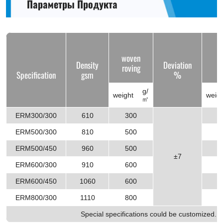
Параметры Продукта
woven
C
Density
Deviation
roving
Specification
gsm
%
g/
weight
weig
㎡
ERM300/300
610
300
3
ERM500/300
810
500
3
ERM500/450
960
500
4
±7
ERM600/300
910
600
3
ERM600/450
1060
600
4
ERM800/300
1110
800
3
Special specifications could be customized.