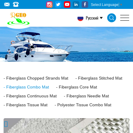
Fiberglass
Select Language
▼
Woven
Русский
Roving
Combo
Mat
is
a
layer
Fiberglass Chopped Strands Mat
Fiberglass Stitched Mat
of
Fiberglass Combo Mat
Fiberglass Core Mat
fiberglass
Fiberglass Continuous Mat
Fiberglass Needle Mat
woven
Fiberglass Tissue Mat
Polyester Tissue Combo Mat
roving
composed