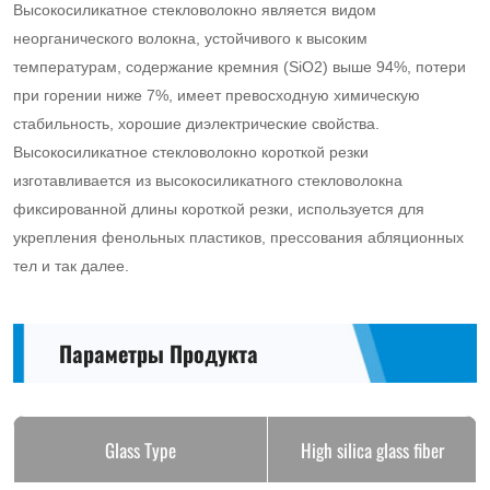
Высокосиликатное стекловолокно является видом
made
неорганического волокна, устойчивого к высоким
from
температурам, содержание кремния (SiO2) выше 94%, потери
при горении ниже 7%, имеет превосходную химическую
high
стабильность, хорошие диэлектрические свойства.
silica
Высокосиликатное стекловолокно короткой резки
glass
изготавливается из высокосиликатного стекловолокна
фиксированной длины короткой резки, используется для
fiber
укрепления фенольных пластиков, прессования абляционных
fixed
тел и так далее.
length
yarn
Параметры Продукта
short
cut,
used
Glass Type
High silica glass fiber
to