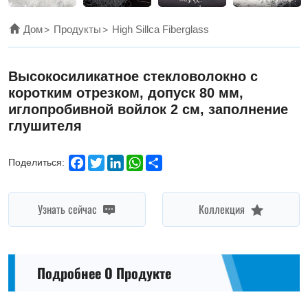
has
excellent
Дом
Продукты
High Sillca Fiberglass
chemical
stability,
Высокосиликатное стекловолокно с
коротким отрезком, допуск 80 мм,
good
иглопробивной войлок 2 см, заполнение
dielectric
глушителя
properties.
Facebook
Twitter
LinkedIn
WhatsApp
Share
High
Поделиться:
silica
Узнать сейчас
Коллекция
glass
fiber
short
Подробнее О Продукте
cut
is