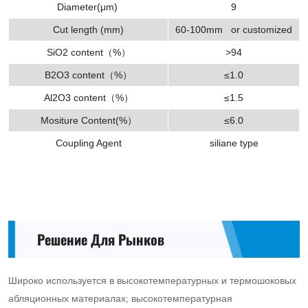
Diameter(μm)
9
strengthen
Cut length (mm)
60-100mm or customized
phenolic
SiO2 content（%）
>94
plastics,
B2O3 content（%）
≤1.0
pressing
Al2O3 content（%）
≤1.5
ablative
Mositure Content(%）
≤6.0
body
Coupling Agent
siliane type
and
so
on.
Решение Для Рынков
Широко используется в высокотемпературных и термошоковых
абляционных материалах; высокотемпературная