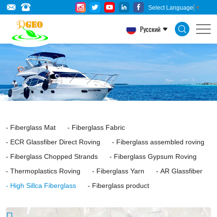
High
Select Language
▼
silica
Русский
glass
fiber
is
a
kind
of
Fiberglass Mat
Fiberglass Fabric
high
ECR Glassfiber Direct Roving
Fiberglass assembled roving
temperature
Fiberglass Chopped Strands
Fiberglass Gypsum Roving
resistant
Thermoplastics Roving
Fiberglass Yarn
AR Glassfiber
High Sillca Fiberglass
Fiberglass product
inorganic
fiber,