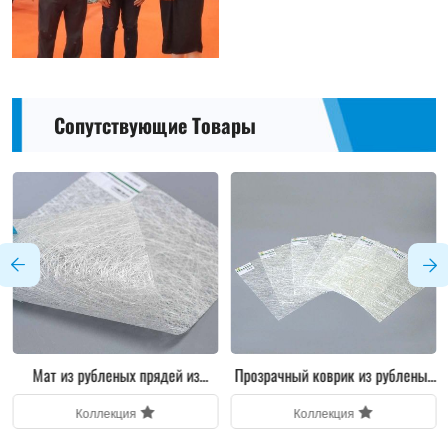
Сопутствующие Товары
Мат из рубленых прядей из
Прозрачный коврик из рубленых
стекловолокна ручной укладки
прядей из стекловолокна
Коллекция
Коллекция