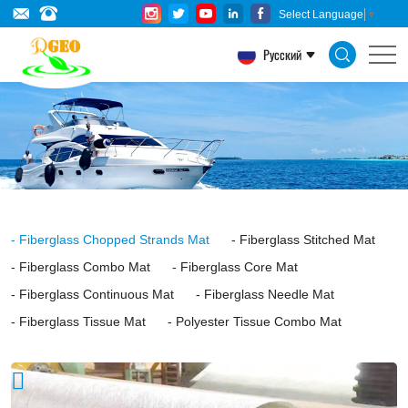
Emulsion
Select Language
▼
Chopped
Русский
Strand
Mat
is
made
of
randomly
Fiberglass Chopped Strands Mat
Fiberglass Stitched Mat
distributed
Fiberglass Combo Mat
Fiberglass Core Mat
chopped
Fiberglass Continuous Mat
Fiberglass Needle Mat
E-
Fiberglass Tissue Mat
Polyester Tissue Combo Mat
glass
strands