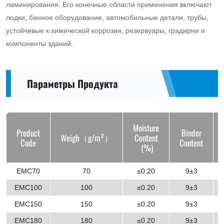
ламинирования. Его конечные области применения включают
лодки, банное оборудование, автомобильные детали, трубы,
устойчивые к химической коррозии, резервуары, градирни и
компоненты зданий.
Параметры Продукта
Moisture
Product
Binder
Weigh（g/m²）
Content
Code
Content
(%)
EMC70
70
≤0.20
9±3
EMC100
100
≤0.20
9±3
EMC150
150
≤0.20
9±3
EMC180
180
≤0.20
9±3