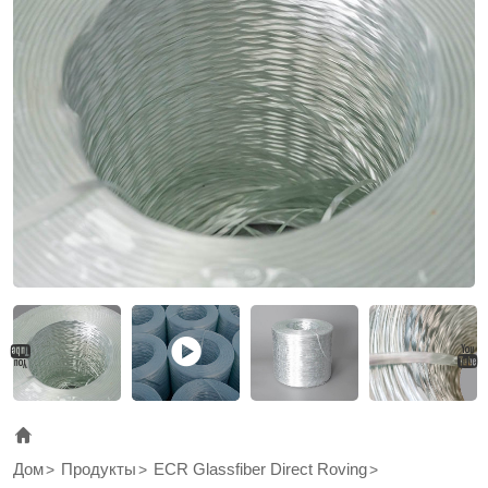
polyester,
vinyl
ester
and
epoxy
resins
and
designed
for
filament
winding,
pultrusion
and
Дом
Продукты
ECR Glassfiber Direct Roving