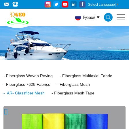
AR-
Select Language
▼
Glassfiber
Русский
Mesh
is
made
of
alkali
resistant
Fiberglass Woven Roving
Fiberglass Multiaxial Fabric
glass
Fiberglass 7628 Fabrics
Fiberglass Mesh
fiber.
AR- Glassfiber Mesh
Fiberglass Mesh Tape
Itself
has
strong