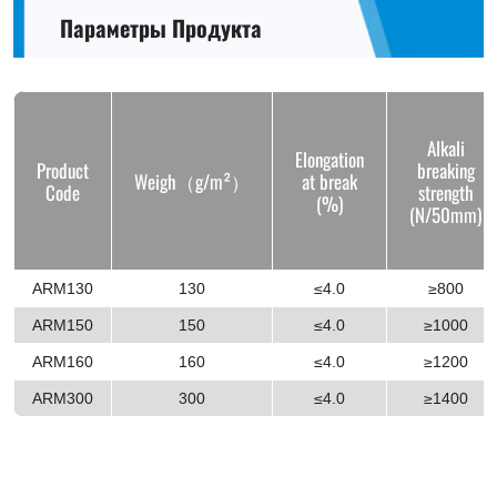
Параметры Продукта
Alkali
Elongation
Product
breaking
Weigh（g/m²）
at break
Code
strength
(%)
(N/50mm)
ARM130
130
≤4.0
≥800
ARM150
150
≤4.0
≥1000
ARM160
160
≤4.0
≥1200
ARM300
300
≤4.0
≥1400