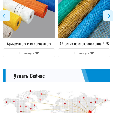
Армирующая и склеивающая
AR-сетка из стекловолокна EIFS
сетка из стекловолокна AR,
Коллекция
Коллекция
цемент, кровельная черепица,
мозаика
Узнать Сейчас