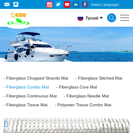
E-
Select Language
▼
Glass
Русский
Fiberglass
Woven
Roving
Combo
Mat
is
Fiberglass Chopped Strands Mat
Fiberglass Stitched Mat
a
Fiberglass Combo Mat
Fiberglass Core Mat
layer
Fiberglass Continuous Mat
Fiberglass Needle Mat
of
Fiberglass Tissue Mat
Polyester Tissue Combo Mat
fiberglass
woven