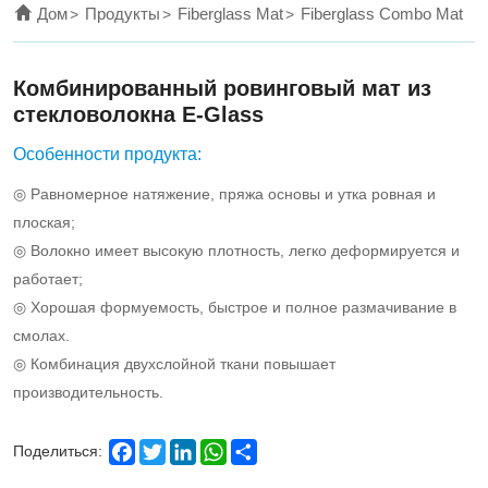
stitched
Дом
Продукты
Fiberglass Mat
Fiberglass Combo Mat
togther
by
Комбинированный ровинговый мат из
polyester
стекловолокна E-Glass
yarn.
Особенности продукта:
◎ Равномерное натяжение, пряжа основы и утка ровная и
плоская;
◎ Волокно имеет высокую плотность, легко деформируется и
работает;
◎ Хорошая формуемость, быстрое и полное размачивание в
смолах.
◎ Комбинация двухслойной ткани повышает
производительность.
Facebook
Twitter
LinkedIn
WhatsApp
Share
Поделиться: