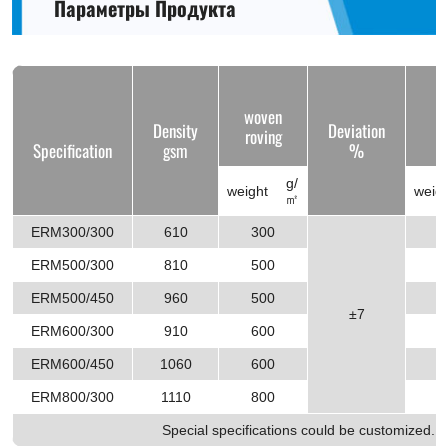
Параметры Продукта
woven
C
Density
Deviation
roving
Specification
gsm
%
g/
weight
weig
㎡
ERM300/300
610
300
3
ERM500/300
810
500
3
ERM500/450
960
500
4
±7
ERM600/300
910
600
3
ERM600/450
1060
600
4
ERM800/300
1110
800
3
Special specifications could be customized.