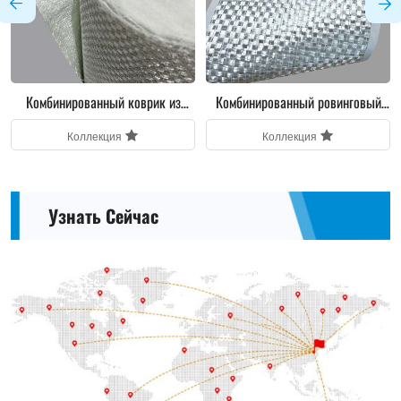
Комбинированный ровинговый
Комбинированный ровинговый
мат из стекловолокна
мат из стекловолокна E-Glass
Коллекция
Коллекция
Узнать Сейчас