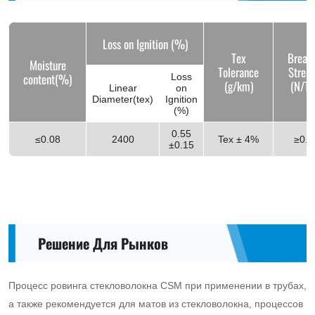
Loss on Ignition (%)
Tex
Break
Moisture
Tolerance
Stren
content(%)
Loss
(g/km)
(N/Te
Linear
on
Diameter(tex)
Ignition
(%)
0.55
≤0.08
2400
Tex ± 4%
≥0.4
±0.15
Решение Для Рынков
Процесс ровинга стекловолокна CSM при применении в трубах,
а также рекомендуется для матов из стекловолокна, процессов