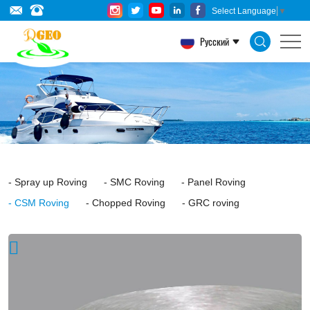
Fiberglass
Select Language
▼
CSM
Русский
assembld
roving
is
specially
designed
for
Spray up Roving
SMC Roving
Panel Roving
the
CSM Roving
Chopped Roving
GRC roving
stitched
mats
application.
It