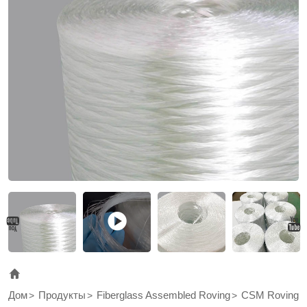
is
compatible
with
unsaturated
polyester,
vinyl
ester
and
epoxy
resins.
Дом
Продукты
Fiberglass Assembled Roving
CSM Roving