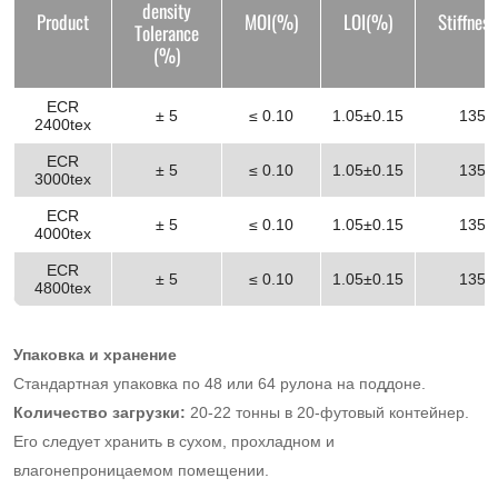
density
Product
MOI(%)
LOI(%)
Stiffnes
Tolerance
(%)
ECR
± 5
≤ 0.10
1.05±0.15
135±
2400tex
ECR
± 5
≤ 0.10
1.05±0.15
135±
3000tex
ECR
± 5
≤ 0.10
1.05±0.15
135±
4000tex
ECR
± 5
≤ 0.10
1.05±0.15
135±
4800tex
Упаковка и хранение
Стандартная упаковка по 48 или 64 рулона на поддоне.
Количество загрузки:
20-22 тонны в 20-футовый контейнер.
Его следует хранить в сухом, прохладном и
влагонепроницаемом помещении.