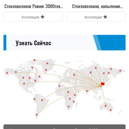
Стекловолокно Ровинг 3000текс
Стекловолокно, напыление
напылением
ровинга
Коллекция
Коллекция
Узнать Сейчас