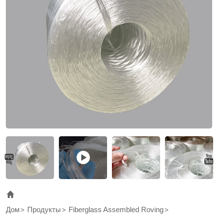
with
unsaturated
polyester,
vinyl
ester
and
polyurethane
resins.
Дом
Продукты
Fiberglass Assembled Roving