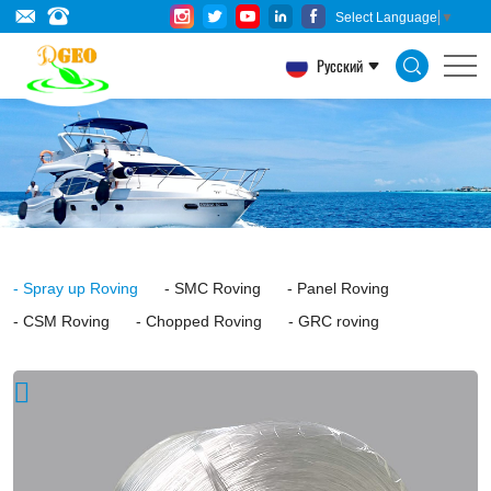
Assembled
Select Language
▼
Gun
Русский
Roving
for
Spray-
up
is
coated
Spray up Roving
SMC Roving
Panel Roving
with
CSM Roving
Chopped Roving
GRC roving
a
silane-
based
sizing,compatible