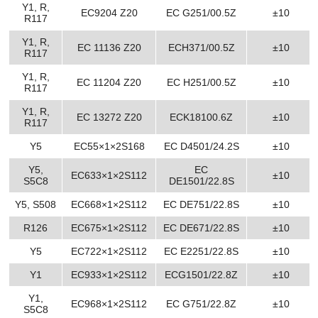
Y1, R,
EC9204 Z20
EC G251/00.5Z
±10
R117
Y1, R,
EC 11136 Z20
ECH371/00.5Z
±10
R117
Y1, R,
EC 11204 Z20
EC H251/00.5Z
±10
R117
Y1, R,
EC 13272 Z20
ECK18100.6Z
±10
R117
Y5
EC55×1×2S168
EC D4501/24.2S
±10
Y5,
EC
EC633×1×2S112
±10
S5C8
DE1501/22.8S
Y5, S508
EC668×1×2S112
EC DE751/22.8S
±10
R126
EC675×1×2S112
EC DE671/22.8S
±10
Y5
EC722×1×2S112
EC E2251/22.8S
±10
Y1
EC933×1×2S112
ECG1501/22.8Z
±10
Y1,
EC968×1×2S112
EC G751/22.8Z
±10
S5C8