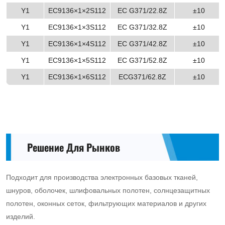
Y1
EC9136×1×2S112
EC G371/22.8Z
±10
Y1
EC9136×1×3S112
EC G371/32.8Z
±10
Y1
EC9136×1×4S112
EC G371/42.8Z
±10
Y1
EC9136×1×5S112
EC G371/52.8Z
±10
Y1
EC9136×1×6S112
ECG371/62.8Z
±10
Решение Для Рынков
Подходит для производства электронных базовых тканей,
шнуров, оболочек, шлифовальных полотен, солнцезащитных
полотен, оконных сеток, фильтрующих материалов и других
изделий.