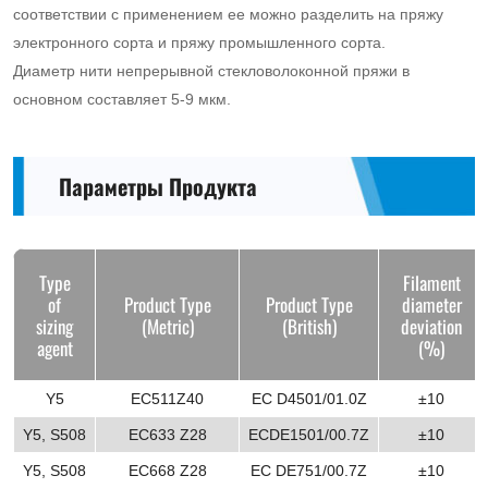
соответствии с применением ее можно разделить на пряжу
электронного сорта и пряжу промышленного сорта.
Диаметр нити непрерывной стекловолоконной пряжи в
основном составляет 5-9 мкм.
Параметры Продукта
Type
Filament
of
Product Type
Product Type
diameter
sizing
(Metric)
(British)
deviation
agent
(%)
Y5
EC511Z40
EC D4501/01.0Z
±10
Y5, S508
EC633 Z28
ECDE1501/00.7Z
±10
Y5, S508
EC668 Z28
EC DE751/00.7Z
±10