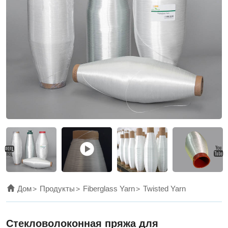
insulating
glass
fiber
series
products,
and
is
an
indispensable
and
irreplaceable
Дом
Продукты
Fiberglass Yarn
Twisted Yarn
high-
quality
Стекловолоконная пряжа для