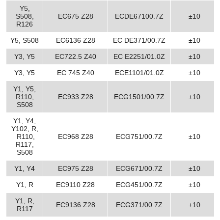
Y5,
S508,
EC675 Z28
ECDE67100.7Z
±10
R126
Y5, S508
EC6136 Z28
EC DE371/00.7Z
±10
Y3, Y5
EC722.5 Z40
EC E2251/01.0Z
±10
Y3, Y5
EC 745 Z40
ECE1101/01.0Z
±10
Y1, Y5,
R110,
EC933 Z28
ECG1501/00.7Z
±10
S508
Y1, Y4,
Y102, R,
R110,
EC968 Z28
ECG751/00.7Z
±10
R117,
S508
Y1, Y4
EC975 Z28
ECG671/00.7Z
±10
Y1, R
EC9110 Z28
ECG451/00.7Z
±10
Y1, R,
EC9136 Z28
ECG371/00.7Z
±10
R117