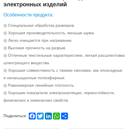
structural
электронных изделий
material
Особенности продукта:
for
◎ Специальная обработка размеров.
copper
◎ Хорошая производительность, меньше шума.
clad
◎ Легко очищается при нагревании.
◎ Высокая прочность на разрыв.
laminates
◎ Отличные текстильные характеристики, легкая расшлихтовка
and
шлихтующего вещества.
printed
◎ Хорошая совместимость с такими смолами, как эпоксидные
circuit
и ненасыщенные полиэфирные.
◎ Равномерная линейная плотность.
boards.
◎ Хорошие показатели электроизоляции, термостойкости,
физических и химических свойств.
Facebook
Twitter
LinkedIn
WhatsApp
Share
Поделиться: