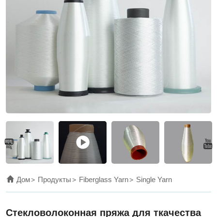
glass
fiber
series
products,
and
is
an
indispensable
and
irreplaceable
high-
Дом
Продукты
Fiberglass Yarn
Single Yarn
quality
structural
Стекловолоконная пряжа для ткачества