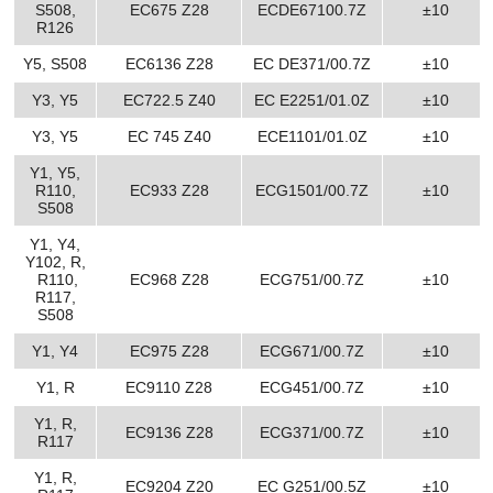
S508,
EC675 Z28
ECDE67100.7Z
±10
R126
Y5, S508
EC6136 Z28
EC DE371/00.7Z
±10
Y3, Y5
EC722.5 Z40
EC E2251/01.0Z
±10
Y3, Y5
EC 745 Z40
ECE1101/01.0Z
±10
Y1, Y5,
R110,
EC933 Z28
ECG1501/00.7Z
±10
S508
Y1, Y4,
Y102, R,
R110,
EC968 Z28
ECG751/00.7Z
±10
R117,
S508
Y1, Y4
EC975 Z28
ECG671/00.7Z
±10
Y1, R
EC9110 Z28
ECG451/00.7Z
±10
Y1, R,
EC9136 Z28
ECG371/00.7Z
±10
R117
Y1, R,
EC9204 Z20
EC G251/00.5Z
±10