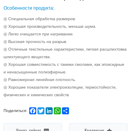
material
Особенности продукта:
for
◎ Специальная обработка размеров.
copper
◎ Хорошая производительность, меньше шума.
clad
◎ Легко очищается при нагревании.
laminates
◎ Высокая прочность на разрыв.
and
◎ Отличные текстильные характеристики, легкая расшлихтовка
шлихтующего вещества.
printed
◎ Хорошая совместимость с такими смолами, как эпоксидные
circuit
и ненасыщенные полиэфирные.
boards.
◎ Равномерная линейная плотность.
◎ Хорошие показатели электроизоляции, термостойкости,
физических и химических свойств.
Facebook
Twitter
LinkedIn
WhatsApp
Share
Поделиться:
Узнать сейчас
Коллекция