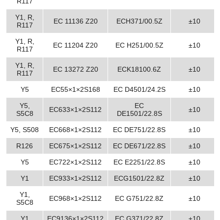
R117
Y1, R,
EC 11136 Z20
ECH371/00.5Z
±10
R117
Y1, R,
EC 11204 Z20
EC H251/00.5Z
±10
R117
Y1, R,
EC 13272 Z20
ECK18100.6Z
±10
R117
Y5
EC55×1×2S168
EC D4501/24.2S
±10
Y5,
EC
EC633×1×2S112
±10
S5C8
DE1501/22.8S
Y5, S508
EC668×1×2S112
EC DE751/22.8S
±10
R126
EC675×1×2S112
EC DE671/22.8S
±10
Y5
EC722×1×2S112
EC E2251/22.8S
±10
Y1
EC933×1×2S112
ECG1501/22.8Z
±10
Y1,
EC968×1×2S112
EC G751/22.8Z
±10
S5C8
Y1
EC9136×1×2S112
EC G371/22.8Z
±10