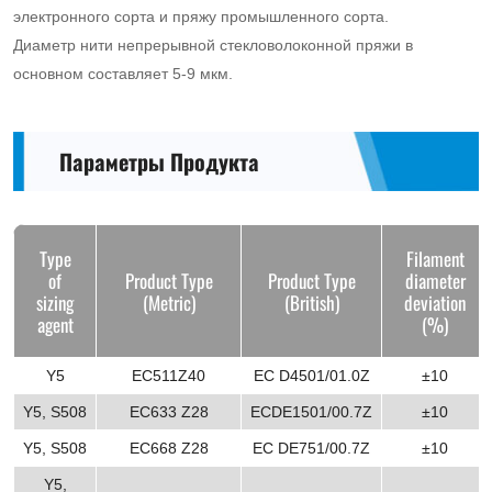
электронного сорта и пряжу промышленного сорта.
Диаметр нити непрерывной стекловолоконной пряжи в
основном составляет 5-9 мкм.
Параметры Продукта
Type
Filament
of
Product Type
Product Type
diameter
sizing
(Metric)
(British)
deviation
agent
(%)
Y5
EC511Z40
EC D4501/01.0Z
±10
Y5, S508
EC633 Z28
ECDE1501/00.7Z
±10
Y5, S508
EC668 Z28
EC DE751/00.7Z
±10
Y5,