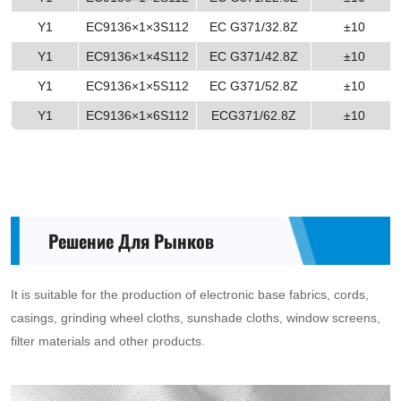
Y1
EC9136×1×3S112
EC G371/32.8Z
±10
Y1
EC9136×1×4S112
EC G371/42.8Z
±10
Y1
EC9136×1×5S112
EC G371/52.8Z
±10
Y1
EC9136×1×6S112
ECG371/62.8Z
±10
Решение Для Рынков
It is suitable for the production of electronic base fabrics, cords,
casings, grinding wheel cloths, sunshade cloths, window screens,
filter materials and other products.